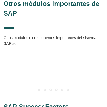
Otros módulos importantes de
SAP
Otros módulos o componentes importantes del sistema
SAP son:
SAP QM – Gestión de Calidad
(Quality Management)
Planificación, inspección y control de la calidad de los procesos
de negocio.
SAP SuccessFactors