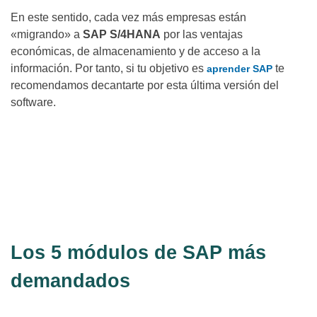
En este sentido, cada vez más empresas están
«migrando» a
SAP S/4HANA
por las ventajas
económicas, de almacenamiento y de acceso a la
información. Por tanto, si tu objetivo es
te
aprender SAP
recomendamos decantarte por esta última versión del
software.
¿Te gustaría saber más? ¡Contáctanos y te
ayudamos a aprender sobre consultoría
SAP!
Contáctanos
aquí
Los 5 módulos de SAP más
demandados