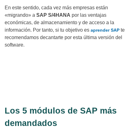
En este sentido, cada vez más empresas están
«migrando» a
SAP S/4HANA
por las ventajas
económicas, de almacenamiento y de acceso a la
información. Por tanto, si tu objetivo es
te
aprender SAP
recomendamos decantarte por esta última versión del
software.
¿Te gustaría saber más? ¡Contáctanos y te
ayudamos a aprender sobre consultoría
SAP!
Contáctanos
aquí
Los 5 módulos de SAP más
demandados