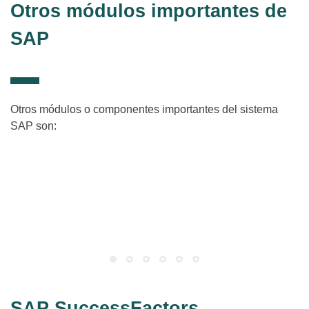
Otros módulos importantes de
SAP
Otros módulos o componentes importantes del sistema
SAP son:
SAP QM – Gestión de Calidad
(Quality Management)
Planificación, inspección y control de la calidad de los procesos
de negocio.
SAP SuccessFactors