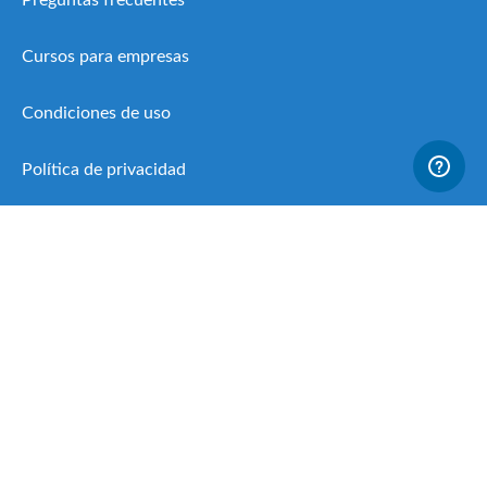
Cursos para empresas
Condiciones de uso
Política de privacidad
Política de cookies
19 Febrero, 2026
5
Microcredenciales europeas: la nueva formación
flexible que impulsa el empleo