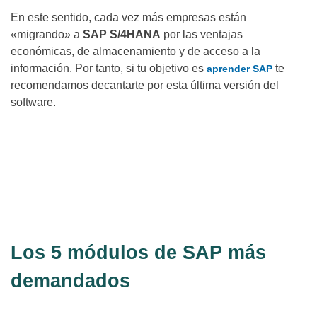
En este sentido, cada vez más empresas están
«migrando» a
SAP S/4HANA
por las ventajas
económicas, de almacenamiento y de acceso a la
información. Por tanto, si tu objetivo es
te
aprender SAP
recomendamos decantarte por esta última versión del
software.
¿Te gustaría saber más? ¡Contáctanos y te
ayudamos a aprender sobre consultoría
SAP!
Contáctanos
aquí
Los 5 módulos de SAP más
demandados