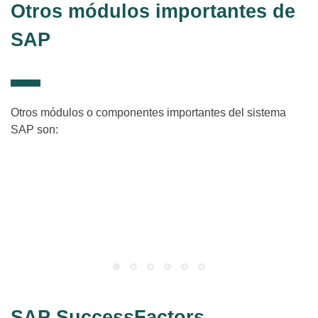
Otros módulos importantes de
SAP
Otros módulos o componentes importantes del sistema
SAP son:
SAP QM – Gestión de Calidad
(Quality Management)
Planificación, inspección y control de la calidad de los procesos
de negocio.
SAP SuccessFactors