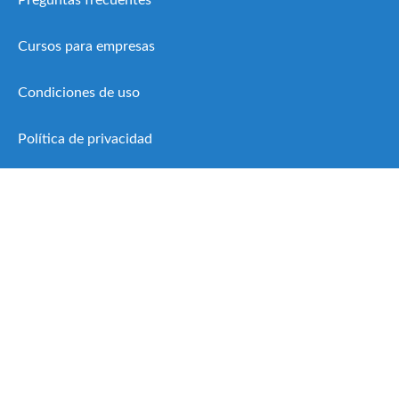
Cursos para empresas
Condiciones de uso
Política de privacidad
Política de cookies
19 Febrero, 2026
3
Microcredenciales europeas: la nueva formación
flexible que impulsa el empleo