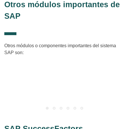
Otros módulos importantes de
SAP
Otros módulos o componentes importantes del sistema
SAP son:
SAP QM – Gestión de Calidad
(Quality Management)
Planificación, inspección y control de la calidad de los procesos
de negocio.
SAP SuccessFactors