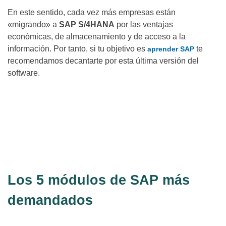
En este sentido, cada vez más empresas están
«migrando» a
SAP S/4HANA
por las ventajas
económicas, de almacenamiento y de acceso a la
información. Por tanto, si tu objetivo es
te
aprender SAP
recomendamos decantarte por esta última versión del
software.
¿Te gustaría saber más? ¡Contáctanos y te
ayudamos a aprender sobre consultoría
SAP!
Contáctanos
aquí
Los 5 módulos de SAP más
demandados