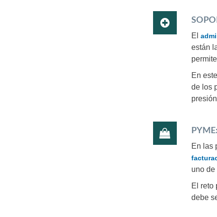
SOPOR
El
admi
están l
permite
En este
de los 
presión
PYME:
En las 
factura
uno de 
El reto
debe se