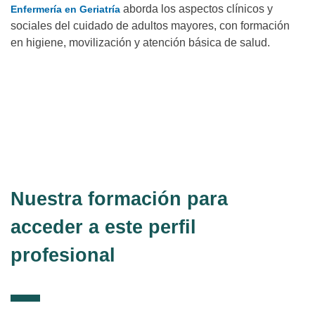
aborda los aspectos clínicos y
Enfermería en Geriatría
sociales del cuidado de adultos mayores, con formación
en higiene, movilización y atención básica de salud.
Para completar tu formación con un enfoque práctico, el
Curso
online de Auxiliar de Geriatría Práctico
te permite aplicar lo
aprendido en situaciones reales y desarrollar habilidades
esenciales como el trabajo en equipo, la empatía y la gestión de
imprevistos.
Nuestra formación para
acceder a este perfil
profesional