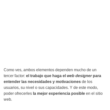
El consumidor ha de confiar en la
seguridad
de la web en la que
va a adquirir algo y a introducir sus datos personales.
Claridad
Tiene que ser sencillo comprar. En caso de que se vuelva
demasiado complicado, es muy probable que el usuario migre a
otra web más fácil e intuitiva.
Como ves, ambos elementos dependen mucho de un
tercer factor:
el trabajo que haga el
web designer
para
entender las necesidades y motivaciones
de los
usuarios, su nivel o sus capacidades. Y de este modo,
poder ofrecerles
la mejor experiencia posible
en el sitio
web.