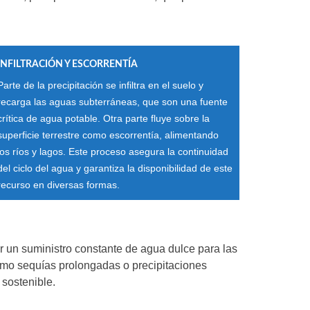
INFILTRACIÓN Y ESCORRENTÍA
Parte de la precipitación se infiltra en el suelo y
recarga las aguas subterráneas, que son una fuente
crítica de agua potable. Otra parte fluye sobre la
superficie terrestre como escorrentía, alimentando
los ríos y lagos. Este proceso asegura la continuidad
del ciclo del agua y garantiza la disponibilidad de este
recurso en diversas formas.
r un suministro constante de agua dulce para las
como sequías prolongadas o precipitaciones
 sostenible.