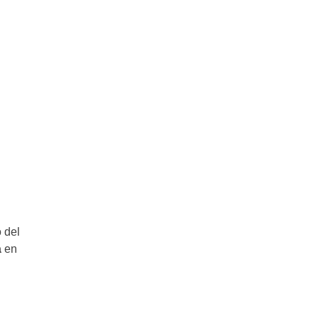
 del
a
en