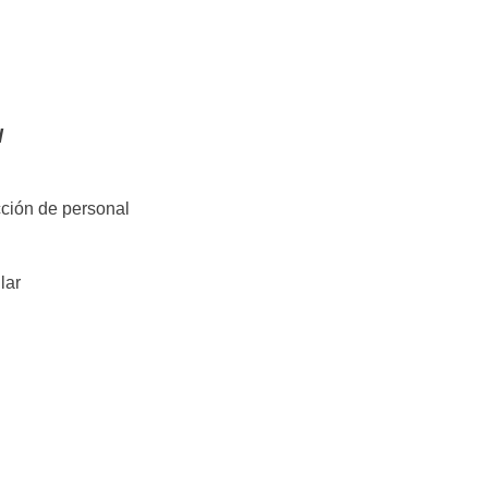
l
cción de personal
lar