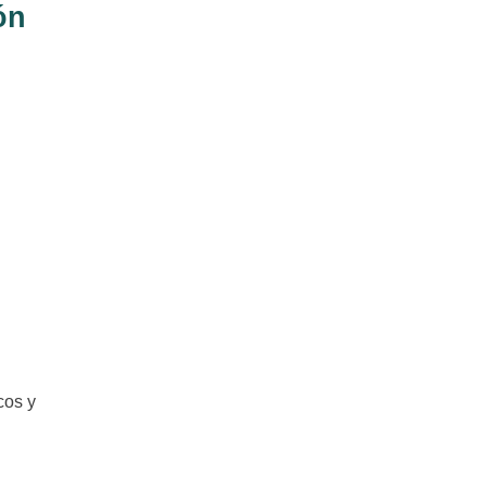
ón
cos y