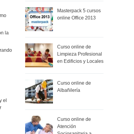
Masterpack 5 cursos
ómo
online Office 2013
n la
Curso online de
orando
Limpieza Profesional
en Edificios y Locales
Curso online de
Albañilería
y el
r
Curso online de
Atención
Sociosanitaria a