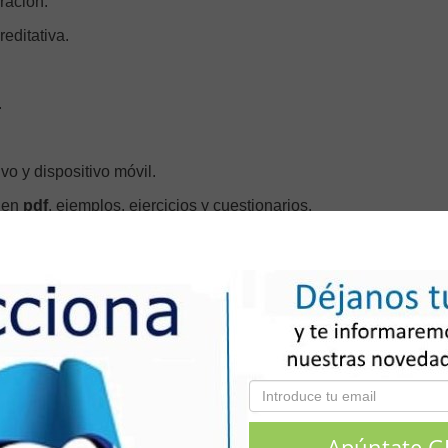
ración.
reditativa.
.
o y dispositivo móvil.
l en
pdf
, ejemplos, ejercicios y cuestionarios.
enes tipo test.
 online.
ditativa verificable en:
www.lecciona.com/certificados
 de Encofrador