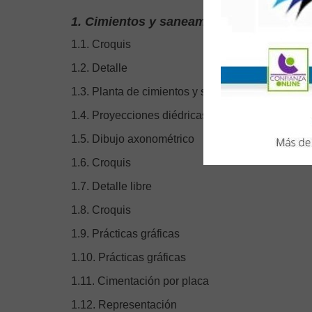
1. Cimientos y saneamientos
1.1. Croquis
1.2. Detalle
1.3. Planta de cimientos y saneamiento
1.4. Proyecciones diédricas
1.5. Dibujo axonométrico
1.6. Croquis
1.7. Detalle libre
1.8. Croquis
1.9. Prácticas gráficas
1.10. Prácticas gráficas
1.11. Cimentación por placa
1.12. Representación