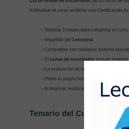
Curso online de Encofrador,
de 20 horas de du
Al finalizar el curso recibirás una Certificación Ac
– Tendrás 3 meses para completar el curso
– Impartido por
Lecciona
– Compatible con cualquier sistema operativ
– El
curso de encofrador
incluye materia
– La evaluación se realiza a través de exám
– Ponte tu propio horario ya que el curso es
– Al finalizar, recibirás tu Certificación Acre
Temario del Curso online