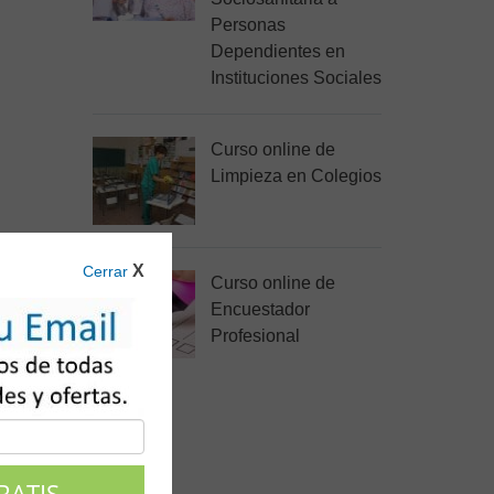
Personas
Dependientes en
Instituciones Sociales
Curso online de
Limpieza en Colegios
X
Cerrar
Curso online de
Encuestador
Profesional