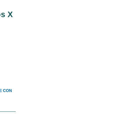
os X
E CON