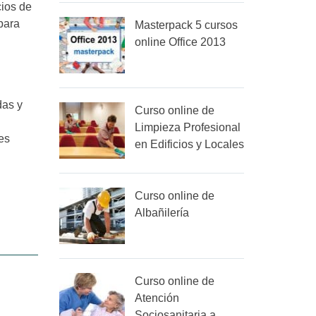
cios de
para
Masterpack 5 cursos
online Office 2013
as y
Curso online de
Limpieza Profesional
es
en Edificios y Locales
Curso online de
Albañilería
Curso online de
Atención
Sociosanitaria a