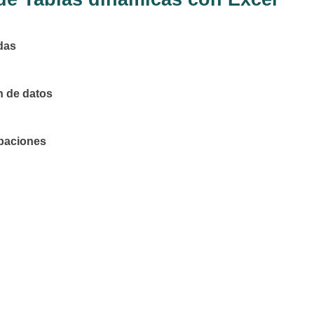
adas
n de datos
upaciones