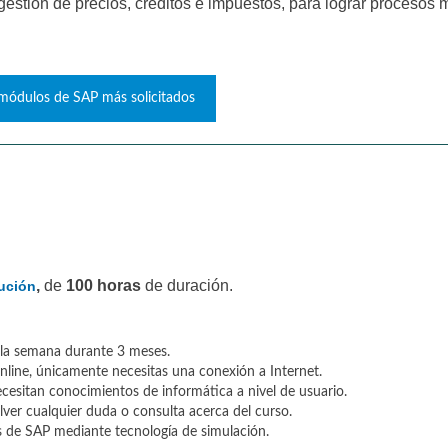
gestión de precios, créditos e impuestos, para lograr procesos 
módulos de SAP más solicitados
,
de
100 horas
de duración.
ución
a la semana durante 3 meses.
nline, únicamente necesitas una conexión a Internet.
ecesitan conocimientos de informática a nivel de usuario.
ver cualquier duda o consulta acerca del curso.
es de SAP mediante tecnología de simulación.