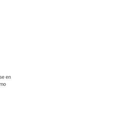
se en
omo