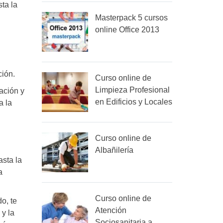
sta la
Masterpack 5 cursos
online Office 2013
ción.
Curso online de
Limpieza Profesional
ración y
en Edificios y Locales
a la
Curso online de
Albañilería
asta la
a
Curso online de
o, te
Atención
 y la
Sociosanitaria a