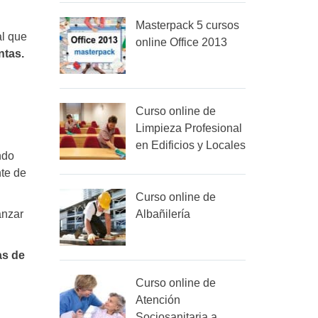
Masterpack 5 cursos
al que
online Office 2013
ntas.
Curso online de
Limpieza Profesional
en Edificios y Locales
ndo
nte de
Curso online de
anzar
Albañilería
as de
Curso online de
Atención
Sociosanitaria a